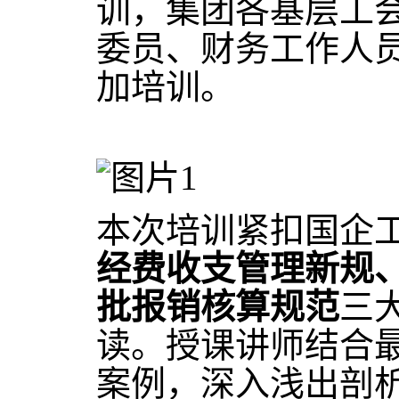
训，集团各基层工
委员、财务工作人
加培训。
本次培训紧扣国企
经费收支管理新规
批报销核算规范
三
读。授课讲师结合
案例，深入浅出剖